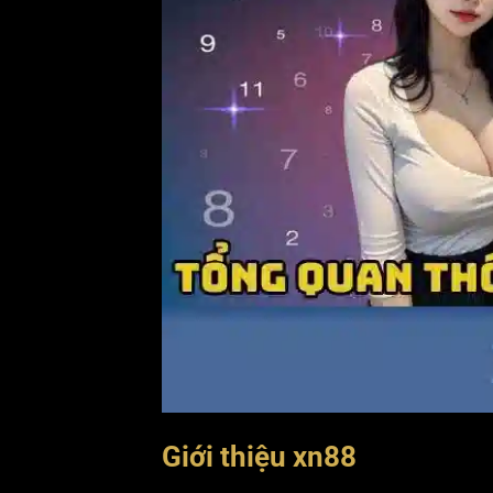
Giới thiệu xn88