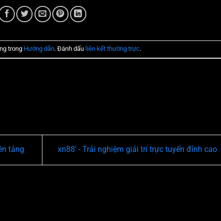
ăng trong
Hướng dẫn
. Đánh dấu
liên kết thường trực
.
ền tảng
xn88' - Trải nghiệm giải trí trực tuyến đỉnh cao