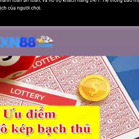
 thanh toán an toàn, và hỗ trợ khách hàng 24/7. Hệ thống bảo m
dịch của người chơi.