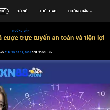
CHỦ
XỔ SỐ
THỂ THAO
HƯỚNG DẪN
HƯỚNG DẪN
 cược trực tuyến an toàn và tiện lợi
VÀO
THÁNG 05 17, 2026
BỞI
NGỌC LAN