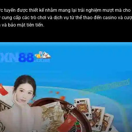
trực tuyến được thiết kế nhằm mang lại trải nghiệm mượt mà cho
ày cung cấp các trò chơi và dịch vụ từ thể thao đến casino và cư
 và bảo mật tiên tiến.