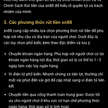
Chính Sách Rút tiền của xn88 để hiểu rõ quyền lợi và trách
nhiệm của mình.
3. Các phương thức rút tiền xn88
xn88 cung cấp nhiều lựa chọn phương thức rút tiền để phù
hợp với nhu cầu và địa bàn của người chơi. Dưới đây là
các tùy chọn phổ biến, kèm theo đặc điểm và lưu ý:
Chuyển khoản ngân hàng: Phù hợp với người chơi có tài
khoản ngân hàng nội địa; thời gian xử lý có thể từ 1–3
ngày làm việc tùy ngân hàng.
Ví điện tử phổ biến: Nhanh chóng và tiện lợi, thường chỉ
mất vài phút đến vài giờ để cập nhật sang ví điện tử liên
kết.
Chuyển tiền qua cổng thanh toán trung gian: Được tối
ưu cho người chơi ở khu vực có hạn chế phương thức
ngân hàng, thời gian xử lý linh hoạt.