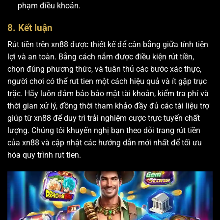
phạm điều khoản.
8. Kết luận
Rút tiền trên xn88 được thiết kế để cân bằng giữa tính tiện
lợi và an toàn. Bằng cách nắm được điều kiện rút tiền,
chọn đúng phương thức, và tuân thủ các bước xác thực,
người chơi có thể rut tien một cách hiệu quả và ít gặp trục
trặc. Hãy luôn đảm bảo bảo mật tài khoản, kiểm tra phí và
thời gian xử lý, đồng thời tham khảo đầy đủ các tài liệu trợ
giúp từ xn88 để duy trì trải nghiệm cược trực tuyến chất
lượng. Chúng tôi khuyến nghị bạn theo dõi trang rút tiền
của xn88 và cập nhật các hướng dẫn mới nhất để tối ưu
hóa quy trình rut tien.