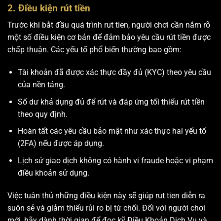
2. Điều kiện rút tiền
Trước khi bắt đầu quá trình rut tien, người chơi cần nắm rõ
một số điều kiện cơ bản để đảm bảo yêu cầu rút tiền được
chấp thuận. Các yếu tố phổ biến thường bao gồm:
Tài khoản đã được xác thực đầy đủ (KYC) theo yêu cầu
của nền tảng.
Số dư khả dụng đủ để rút và đáp ứng tối thiểu rút tiền
theo quy định.
Hoàn tất các yêu cầu bảo mật như xác thực hai yếu tố
(2FA) nếu được áp dụng.
Lịch sử giao dịch không có hành vi fraude hoặc vi phạm
điều khoản sử dụng.
Việc tuân thủ những điều kiện này sẽ giúp rut tien diễn ra
suôn sẻ và giảm thiểu rủi ro bị từ chối. Đối với người chơi
mới, hãy dành thời gian để đọc kỹ Điều Khoản Dịch Vụ và