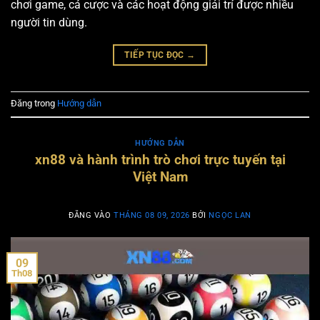
chơi game, cá cược và các hoạt động giải trí được nhiều
người tin dùng.
TIẾP TỤC ĐỌC
→
Đăng trong
Hướng dẫn
HƯỚNG DẪN
xn88 và hành trình trò chơi trực tuyến tại
Việt Nam
ĐĂNG VÀO
THÁNG 08 09, 2026
BỞI
NGỌC LAN
09
Th08