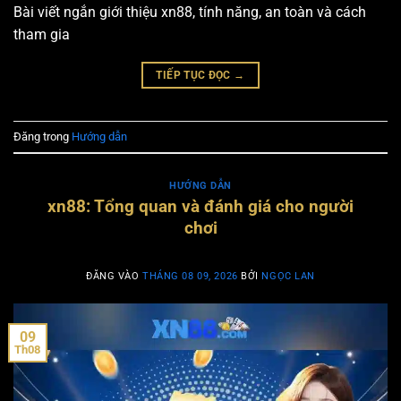
Bài viết ngắn giới thiệu xn88, tính năng, an toàn và cách
tham gia
TIẾP TỤC ĐỌC
→
Đăng trong
Hướng dẫn
HƯỚNG DẪN
xn88: Tổng quan và đánh giá cho người
chơi
ĐĂNG VÀO
THÁNG 08 09, 2026
BỞI
NGỌC LAN
09
Th08