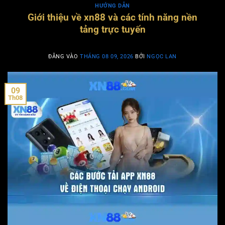
HƯỚNG DẪN
Giới thiệu về xn88 và các tính năng nền
tảng trực tuyến
ĐĂNG VÀO
THÁNG 08 09, 2026
BỞI
NGỌC LAN
09
Th08