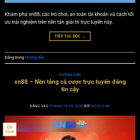
Khám phá xn88, các trò chơi, an toàn tài khoản và cách tối
ưu trải nghiệm trên nền tản giải trí trực tuyến này.
TIẾP TỤC ĐỌC
→
Đăng trong
Hướng dẫn
HƯỚNG DẪN
xn88 – Nền tảng cá cược trực tuyến đáng
tin cậy
ĐĂNG VÀO
THÁNG 08 09, 2026
BỞI
NGỌC LAN
09
Th08