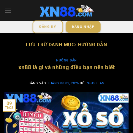
Bỏ
qua
nội
dung
ĐĂNG KÝ
ĐĂNG NHẬP
LƯU TRỮ DANH MỤC:
HƯỚNG DẪN
HƯỚNG DẪN
xn88 là gì và những điều bạn nên biết
ĐĂNG VÀO
THÁNG 08 09, 2026
BỞI
NGỌC LAN
09
Th08