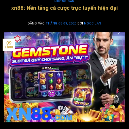
HƯỚNG DẪN
xn88: Nền tảng cá cược trực tuyến hiện đại
ĐĂNG VÀO
THÁNG 08 09, 2026
BỞI
NGỌC LAN
09
Th08