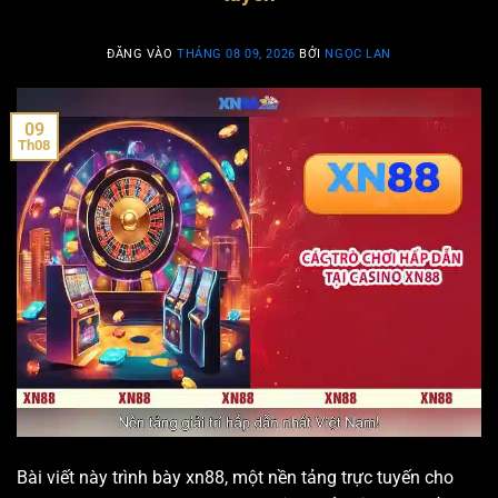
ĐĂNG VÀO
THÁNG 08 09, 2026
BỞI
NGỌC LAN
09
Th08
Bài viết này trình bày xn88, một nền tảng trực tuyến cho