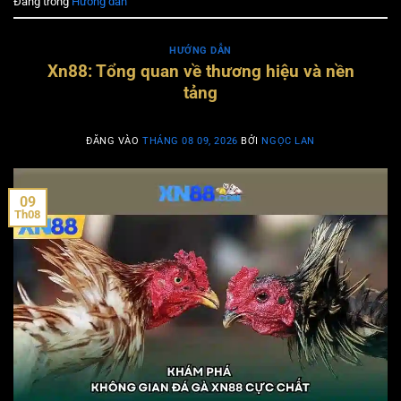
Đăng trong
Hướng dẫn
HƯỚNG DẪN
Xn88: Tổng quan về thương hiệu và nền
tảng
ĐĂNG VÀO
THÁNG 08 09, 2026
BỞI
NGỌC LAN
09
Th08