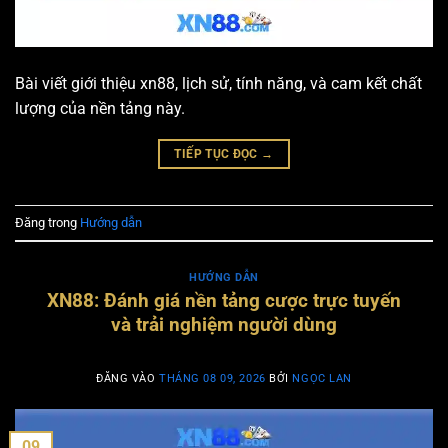
Bài viết giới thiệu xn88, lịch sử, tính năng, và cam kết chất
lượng của nền tảng này.
TIẾP TỤC ĐỌC
→
Đăng trong
Hướng dẫn
HƯỚNG DẪN
XN88: Đánh giá nền tảng cược trực tuyến
và trải nghiệm người dùng
ĐĂNG VÀO
THÁNG 08 09, 2026
BỞI
NGỌC LAN
09