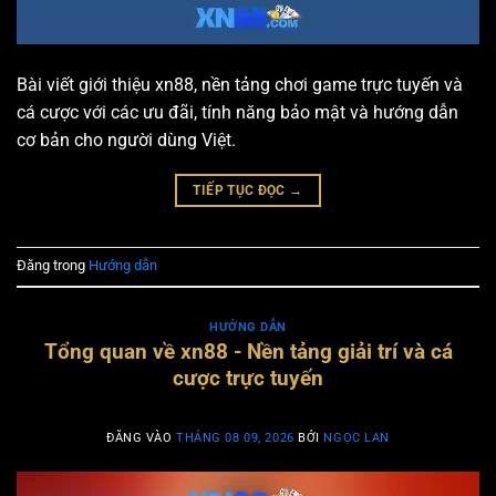
Bài viết giới thiệu xn88, nền tảng chơi game trực tuyến và
cá cược với các ưu đãi, tính năng bảo mật và hướng dẫn
cơ bản cho người dùng Việt.
TIẾP TỤC ĐỌC
→
Đăng trong
Hướng dẫn
HƯỚNG DẪN
Tổng quan về xn88 - Nền tảng giải trí và cá
cược trực tuyến
ĐĂNG VÀO
THÁNG 08 09, 2026
BỞI
NGỌC LAN