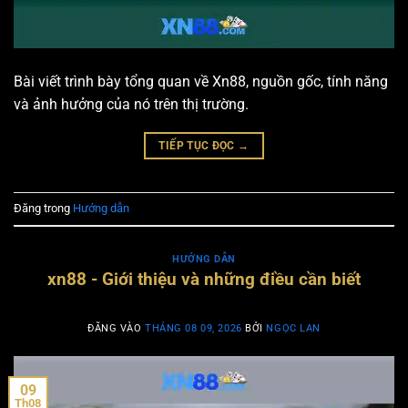
Bài viết trình bày tổng quan về Xn88, nguồn gốc, tính năng
và ảnh hưởng của nó trên thị trường.
TIẾP TỤC ĐỌC
→
Đăng trong
Hướng dẫn
HƯỚNG DẪN
xn88 - Giới thiệu và những điều cần biết
ĐĂNG VÀO
THÁNG 08 09, 2026
BỞI
NGỌC LAN
09
Th08