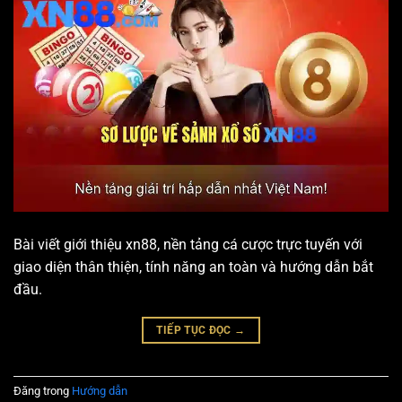
Bài viết giới thiệu xn88, nền tảng cá cược trực tuyến với
giao diện thân thiện, tính năng an toàn và hướng dẫn bắt
đầu.
TIẾP TỤC ĐỌC
→
Đăng trong
Hướng dẫn