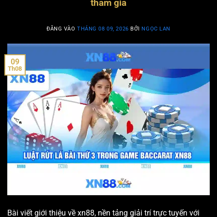
tham gia
ĐĂNG VÀO
THÁNG 08 09, 2026
BỞI
NGỌC LAN
09
Th08
Bài viết giới thiệu về xn88, nền tảng giải trí trực tuyến với