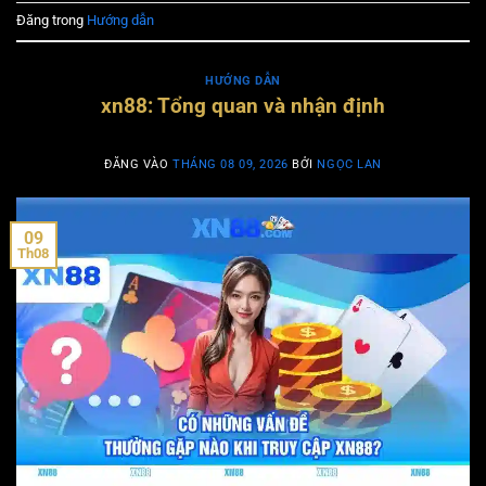
Đăng trong
Hướng dẫn
HƯỚNG DẪN
xn88: Tổng quan và nhận định
ĐĂNG VÀO
THÁNG 08 09, 2026
BỞI
NGỌC LAN
09
Th08