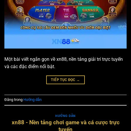
Một bài viết ngắn gọn về xn88, nền tảng giải trí trực tuyến
và các đặc điểm nổi bật.
TIẾP TỤC ĐỌC
→
Đăng trong
Hướng dẫn
HƯỚNG DẪN
xn88 - Nền tảng chơi game và cá cược trực
tuyến