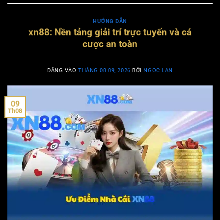
HƯỚNG DẪN
xn88: Nền tảng giải trí trực tuyến và cá
cược an toàn
ĐĂNG VÀO
THÁNG 08 09, 2026
BỞI
NGỌC LAN
09
Th08