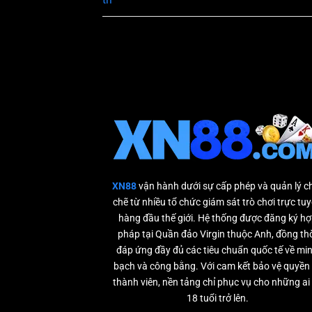
XN88
vận hành dưới sự cấp phép và quản lý c
chẽ từ nhiều tổ chức giám sát trò chơi trực tu
hàng đầu thế giới. Hệ thống được đăng ký h
pháp tại Quần đảo Virgin thuộc Anh, đồng th
đáp ứng đầy đủ các tiêu chuẩn quốc tế về mi
bạch và công bằng. Với cam kết bảo vệ quyền 
thành viên, nền tảng chỉ phục vụ cho những ai
18 tuổi trở lên.