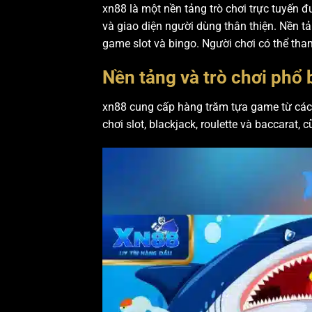
xn88 là một nền tảng trò chơi trực tuyến 
và giao diện người dùng thân thiện. Nền tả
game slot và bingo. Người chơi có thể tha
Nền tảng và trò chơi phổ 
xn88 cung cấp hàng trăm tựa game từ các n
chơi slot, blackjack, roulette và baccarat, 