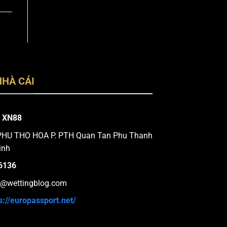
NHÀ CÁI
: XN88
PHU THO HOA P. PTH Quan Tan Phu Thanh
inh
6136
t@wettingblog.com
s://europassport.net/