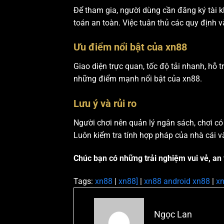
Để tham gia, người dùng cần đăng ký tài 
toán an toàn. Việc tuân thủ các quy định v
Ưu điểm nổi bật của xn88
Giao diện trực quan, tốc độ tải nhanh, hỗ
những điểm mạnh nổi bật của xn88.
Lưu ý và rủi ro
Người chơi nên quản lý ngân sách, chơi có 
Luôn kiểm tra tính hợp pháp của nhà cái v
Chúc bạn có những trải nghiệm vui vẻ, an
Tags:
xn88
|
xn88]
|
xn88 android xn88
|
xn
Ngọc Lan