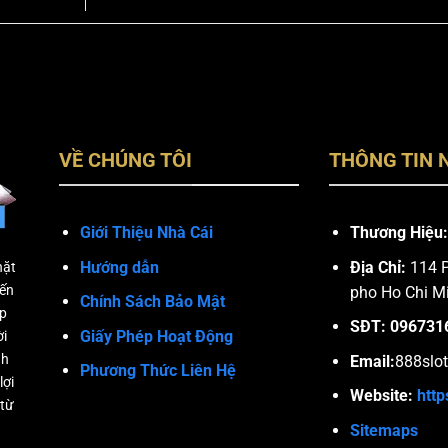
VỀ CHÚNG TÔI
THÔNG TIN 
Giới Thiệu Nhà Cái
Thương Hiệu
Hướng dẫn
Địa Chỉ:
114 
hặt
yến
pho Ho Chi M
Chính Sách Bảo Mật
ợp
SĐT:
096731
Giấy Phép Hoạt Động
ời
nh
Email:
888slo
Phương Thức Liên Hệ
lợi
Website:
http
 từ
Sitemaps