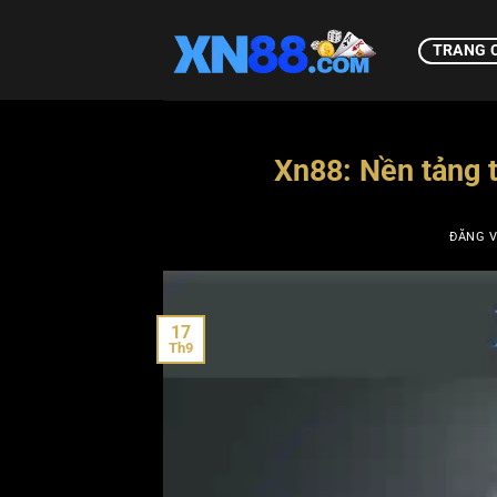
Bỏ
qua
TRANG 
nội
dung
Xn88: Nền tảng t
ĐĂNG 
17
Th9