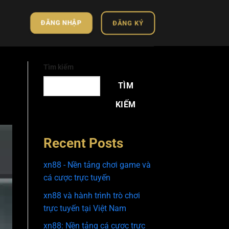
ĐĂNG NHẬP
ĐĂNG KÝ
Tìm kiếm
TÌM
KIẾM
Recent Posts
xn88 - Nền tảng chơi game và
cá cược trực tuyến
xn88 và hành trình trò chơi
trực tuyến tại Việt Nam
xn88: Nền tảng cá cược trực