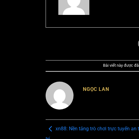
Bài viết này được đ
NGỌC LAN
xn88: Nền tảng trò chơi trực tuyến an 
trí