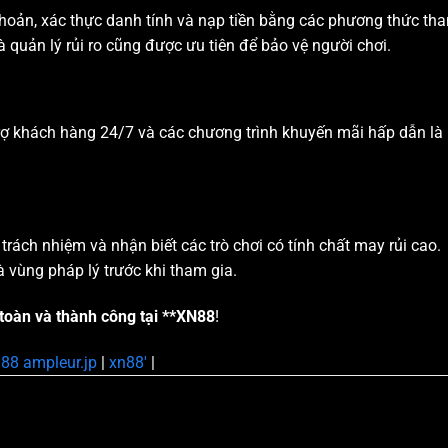
khoản, xác thực danh tính và nạp tiền bằng các phương thức th
à quản lý rủi ro cũng được ưu tiên để bảo vệ người chơi.
 trợ khách hàng 24/7 và các chương trình khuyến mãi hấp dẫn là
trách nhiệm và nhận biết các trò chơi có tính chất may rủi cao.
à vùng pháp lý trước khi tham gia.
 toàn và thành công tại **XN88
!
88 ampleur.jp
|
xn88'
|