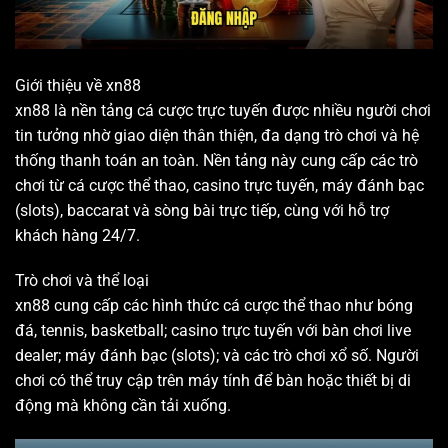
Giới thiệu về xn88
xn88 là nền tảng cá cược trực tuyến được nhiều người chơi
tin tưởng nhờ giao diện thân thiện, đa dạng trò chơi và hệ
thống thanh toán an toàn. Nền tảng này cung cấp các trò
chơi từ cá cược thể thao, casino trực tuyến, máy đánh bạc
(slots), baccarat và sòng bài trực tiếp, cùng với hỗ trợ
khách hàng 24/7.
Trò chơi và thể loại
xn88 cung cấp các hình thức cá cược thể thao như bóng
đá, tennis, basketball; casino trực tuyến với bàn chơi live
dealer; máy đánh bạc (slots); và các trò chơi xổ số. Người
chơi có thể truy cập trên máy tính để bàn hoặc thiết bị di
động mà không cần tải xuống.