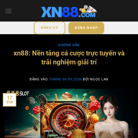
Bỏ
qua
nội
dung
ĐĂNG KÝ
ĐĂNG NHẬP
HƯỚNG DẪN
xn88: Nền tảng cá cược trực tuyến và
trải nghiệm giải trí
ĐĂNG VÀO
THÁNG 06 09, 2026
BỞI
NGỌC LAN
17
Th9