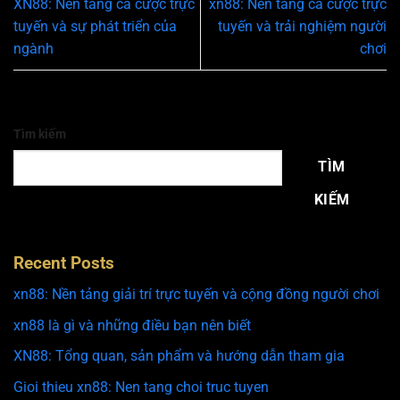
XN88: Nền tảng cá cược trực
xn88: Nền tảng cá cược trực
tuyến và sự phát triển của
tuyến và trải nghiệm người
ngành
chơi
Tìm kiếm
TÌM
KIẾM
Recent Posts
xn88: Nền tảng giải trí trực tuyến và cộng đồng người chơi
xn88 là gì và những điều bạn nên biết
XN88: Tổng quan, sản phẩm và hướng dẫn tham gia
Gioi thieu xn88: Nen tang choi truc tuyen