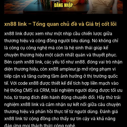
xn88 link – Tổng quan chủ đề và Giá trị cốt lõi
xn88 link được xem như một nhịp cầu chiến lược giữa
thương hiệu và cộng đồng người tiêu dùng. Nó không chỉ
là công cụ công nghệ mà còn là hệ sinh thái giúp kể
chuyện thương hiệu một cách nhất quán và thuyết phục.
Bên cạnh xn88 link, các yếu tố như xn88. đóng vai trò nhận
diện thương hiệu, còn xn88 ampleur.jp mở rộng phạm vi
tiếp cận và tăng cường tầm ảnh hưởng ở thị trường quốc
tế. Với code xn88 được thiết kế để tích hợp liền mạch vào
hệ thống CMS và CRM, trải nghiệm người dùng được tối ưu
hóa, từ trang đích đến hành động chuyển đổi. Hãy thử trải
nghiệm xn88 link và cảm nhận sự kết nối giữa câu chuyện
thương hiệu và phản hồi thực tế từ người dùng. Đánh giá
xn88 link từ cộng đồng cho thấy sự tin cậy và khả năng
đáp ứng mọi thách thức công nghệ.