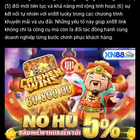
(5) đổi mới liên tục và khả năng mở rộng linh hoạt; (6) sự
kết nối tự nhiên với xn88 lucky trong các chương trình
khuyến mãi và ưu đãi. Những yếu tố này giúp xn88 link
không chỉ là công cụ mà còn là đối tác đồng hành cùng
doanh nghiệp từng bước chinh phục khách hàng.