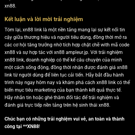
xn88.
Kết luận và lời mời trải nghiệm
Tóm lại, xn88 link là một nền tảng mang lại sự kết nối tin
cậy giữa thương hiệu và người tiêu dùng, đồng thời mở ra
các cơ hội tăng trưởng nhờ tích hợp chặt chẽ with mã code
xn88 và sự hợp tác với xn88 ampleur.jp. Với trải nghiệm
xn88 link, doanh nghiệp có thể kể câu chuyện của mình
một cách sống động, đồng thời nhận được đánh giá xn88
link từ người dùng để liên tục cải tiến. Hãy bắt đầu hành
trình này ngay hôm nay và khám phá cách xn88 link có thể
biến mục tiêu marketing của bạn thành kết quả thực tế.
Hãy nhắn tin hoặc ghé thăm đối tác để trải nghiệm và
đánh giá trực tiếp nền tảng trên hệ sinh thái xn88.
Chúc bạn có những trải nghiệm vui vẻ, an toàn và thành
công tại **XN88
!