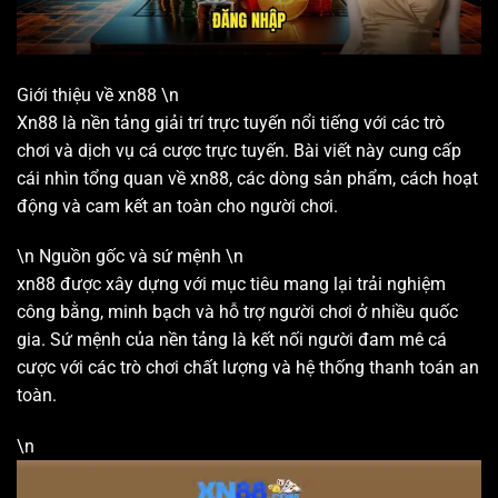
Giới thiệu về xn88
\n
Xn88 là nền tảng giải trí trực tuyến nổi tiếng với các trò
chơi và dịch vụ cá cược trực tuyến. Bài viết này cung cấp
cái nhìn tổng quan về xn88, các dòng sản phẩm, cách hoạt
động và cam kết an toàn cho người chơi.
\n
Nguồn gốc và sứ mệnh
\n
xn88 được xây dựng với mục tiêu mang lại trải nghiệm
công bằng, minh bạch và hỗ trợ người chơi ở nhiều quốc
gia. Sứ mệnh của nền tảng là kết nối người đam mê cá
cược với các trò chơi chất lượng và hệ thống thanh toán an
toàn.
\n