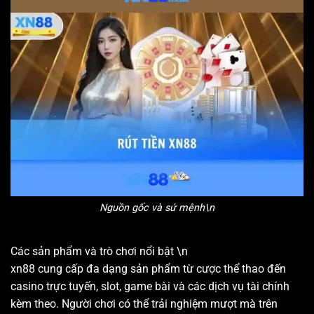
Nguồn gốc và sứ mệnh\n
Các sản phẩm và trò chơi nổi bật
\n
xn88 cung cấp đa dạng sản phẩm từ cược thể thao đến
casino trực tuyến, slot, game bài và các dịch vụ tài chính
kèm theo. Người chơi có thể trải nghiệm mượt mà trên