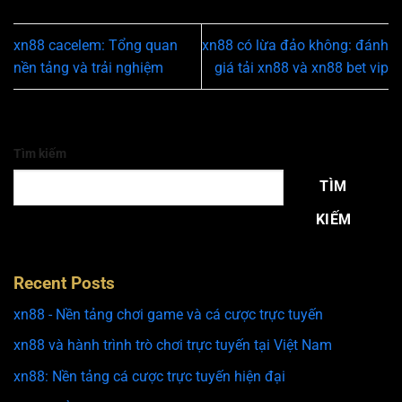
xn88 cacelem: Tổng quan
xn88 có lừa đảo không: đánh
nền tảng và trải nghiệm
giá tải xn88 và xn88 bet vip
Tìm kiếm
TÌM
KIẾM
Recent Posts
xn88 - Nền tảng chơi game và cá cược trực tuyến
xn88 và hành trình trò chơi trực tuyến tại Việt Nam
xn88: Nền tảng cá cược trực tuyến hiện đại