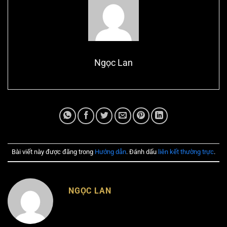
Ngọc Lan
Bài viết này được đăng trong
Hướng dẫn
. Đánh dấu
liên kết thường trực
.
NGỌC LAN